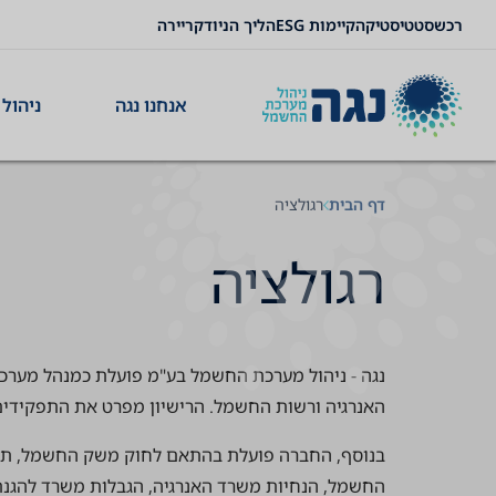
רכש
סטטיסטיקה
קיימות ESG
הליך הניוד
קריירה
תוכן
תפריט
תפריט
נייוט
ניווט
ראשי
ראשי
תחתון
אנחנו נגה
ניהול 
דף הבית
רגולציה
רגולציה
נגה - ניהול מערכת החשמל בע"מ פועלת כמנהל מערכת
האנרגיה ורשות החשמל. הרישיון מפרט את התפקידים
בנוסף, החברה פועלת בהתאם לחוק משק החשמל, תק
החשמל, הנחיות משרד האנרגיה, הגבלות משרד להגנת