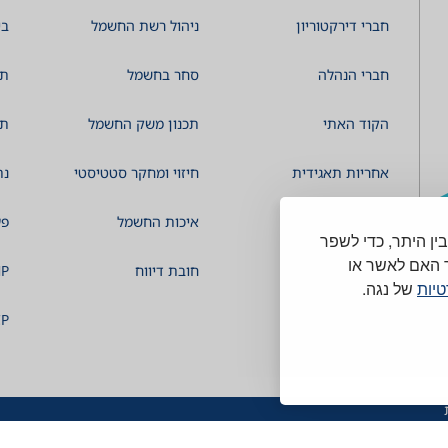
חברי דירקטוריון
ניהול רשת החשמל
בי
חברי הנהלה
סחר בחשמל
תמ
הקוד האתי
תכנון משק החשמל
תכ
אחריות תאגידית
חיזוי ומחקר סטטיסטי
נת
קיימות ESG
איכות החשמל
פע
קבצי cookies וכלים דומים בין היתר, כדי לשפר
 האם לאשר או
חובת דיווח
P
טיות
של נגה.
P