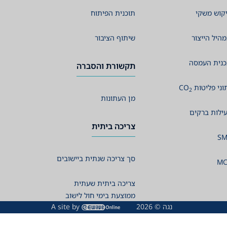
קוש משקי
תוכנית הפיתוח
היל הייצור
שיתוף הציבור
נית העמסה
תקשורת והסברה
וני פליטות
CO
2
מן העתונות
ילות ברקים
צריכה ביתית
SM
סך צריכה שנתית ביישובים
MC
צריכה ביתית שעתית
ממוצעת בימי חול לישוב
נגה © 2026
A site by