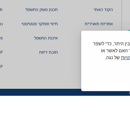
הקוד האתי
תכנון משק החשמל
תכ
אחריות תאגידית
חיזוי ומחקר סטטיסטי
נת
קיימות ESG
איכות החשמל
פע
קבצי cookies וכלים דומים בין היתר, כדי לשפר
 האם לאשר או
חובת דיווח
P
טיות
של נגה.
P