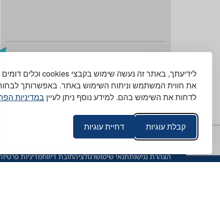
Public.Relations@noga-iso.co.il
לידיעתך, באתר זה נעשה שימוש ב
את חווית המשתמש וניתוח השימוש באתר. באפשרותך לבחור
פלימן משה 8, חיפה
לדחות את השימוש בהם. למידע נוסף ניתן לעיין
במדיניות הפר
קבלת עוגיות
דחיית עוגיות
הצהרת נגישות
תנאי שימוש
רגולציה
חובת דיווח
מדיניות פרטיות