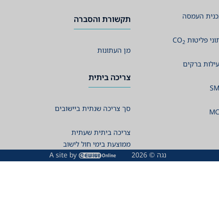
נית העמסה
תקשורת והסברה
וני פליטות
CO
2
מן העתונות
ילות ברקים
צריכה ביתית
SM
סך צריכה שנתית ביישובים
MC
צריכה ביתית שעתית
ממוצעת בימי חול לישוב
נגה © 2026
A site by