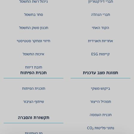
חברי דירקטוריון
ניהול רשת החשמל
חברי הנהלה
סחר בחשמל
הקוד האתי
תכנון משק החשמל
אחריות תאגידית
חיזוי ומחקר סטטיסטי
קיימות ESG
איכות החשמל
חובת דיווח
תמונת מצב עדכנית
תכנית הפיתוח
ביקוש משקי
תוכנית הפיתוח
תמהיל הייצור
שיתוף הציבור
תכנית העמסה
תקשורת והסברה
נתוני פליטות
CO
2
מן העתונות