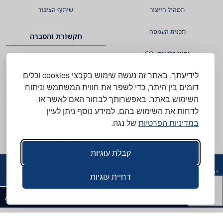
תמהיל הייצור
שיתוף הציבור
תכנית העמסה
תקשורת והסברה
נתוני פליטות
CO
2
מן העתונות
לידיעתך, באתר זה נעשה שימוש בקבצי cookies וכלים
פעילות ברקים
דומים בין היתר, כדי לשפר את חווית המשתמש וניתוח
צריכה ביתית
SMP
השימוש באתר. באפשרותך לבחור האם לאשר או
לדחות את השימוש בהם. למידע נוסף ניתן לעיין
סך צריכה שנתית ביישובים
MCP
במדיניות הפרטיות
של נגה.
צריכה ביתית שעתית ממוצעת בימי חול
לישוב
קבלת עוגיות
הצהרת נגישות
תנאי שימוש
רגולציה
חובת דיווח
מדיניות פרטיות
דחיית עוגיות
נגה © 2026
A site by